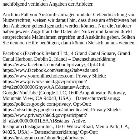
nachfolgend verlinkten Angaben der Anbieter.
Auch im Fall von Auskunftsanfragen und der Geltendmachung von
Nutzerrechten, weisen wir darauf hin, dass diese am effektivsten bei
den Anbietern geltend gemacht werden können. Nur die Anbieter
haben jeweils Zugriff auf die Daten der Nutzer und können direkt
entsprechende Maßnahmen ergreifen und Auskünfte geben. Sollten
Sie dennoch Hilfe benötigen, dann können Sie sich an uns wenden.
Facebook (Facebook Ireland Ltd., 4 Grand Canal Square, Grand
Canal Harbour, Dublin 2, Irland) – Datenschutzerklärung:
https://www.facebook.com/about/privacy/, Opt-Out:
https://www.facebook.com/settings?tab=ads und
https://www.youronlinechoices.com, Privacy Shield:
https://www.privacyshield.gov/participant?
id=a2zt0000000GnywAAC&status=Active.
Google/ YouTube (Google LLC, 1600 Amphitheatre Parkway,
Mountain View, CA 94043, USA) – Datenschutzerklärung:
https://policies.google.com/privacy, Opt-Out:
https://adssettings.google.com/authenticated, Privacy Shield:
https://www.privacyshield.gov/participant?
id=a2zt000000001L5AAI&status=Active.
Instagram (Instagram Inc., 1601 Willow Road, Menlo Park, CA,
94025, USA) – Datenschutzerklärung/ Opt-Out:
https://instagram.com/about/legal/privacy/.