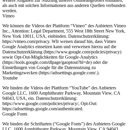
weitere Angaben zur Nutzung unseres Onlineangebotes enthalten,
als auch mit solchen Informationen aus anderen Quellen verbunden
werden.
Vimeo
Wir können die Videos der Plattform “Vimeo” des Anbieters Vimeo
Inc., Attention: Legal Department, 555 West 18th Street New York,
New York 10011, USA, einbinden. Datenschutzerklärung:
https://vimeo.com/privacy. WIr weisen darauf hin, dass Vimeo
Google Analytics einsetzen kann und verweisen hierzu auf die
Datenschutzerklärung (https://www.google.com/policies/privacy)
sowie Opt-Out-Möglichkeiten für Google-Analytics
(https://tools.google.com/dlpage/gaoptout?hl=de) oder die
Einstellungen von Google für die Datennutzung zu
Marketingzwecken (https://adssettings.google.com/.).
Youtube
Wir binden die Videos der Plattform “YouTube” des Anbieters
Google LLC, 1600 Amphitheatre Parkway, Mountain View, CA
94043, USA, ein. Datenschutzerklärung:
https://www.google.com/policies/privacy/, Opt-Out:
https://adssettings.google.com/authenticated.
Google Fonts
Wir binden die Schriftarten (“Google Fonts”) des Anbieters Google
LLC, 1600 Amphitheatre Parkway, Mountain View, CA 94043,