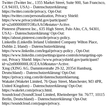
Twitter (Twitter Inc., 1355 Market Street, Suite 900, San Francisco,
CA 94103, USA) – Datenschutzerklärung:
https://twitter.com/de/privacy, Opt-Out:
https://twitter.com/personalization, Privacy Shield:
https://www.privacyshield.gov/participant?
id=a2zt0000000TORzAAO&status=Active.
Pinterest (Pinterest Inc., 635 High Street, Palo Alto, CA, 94301,
USA) – Datenschutzerklärung/ Opt-Out:
https://about.pinterest.com/de/privacy-policy.
LinkedIn (LinkedIn Ireland Unlimited Company Wilton Place,
Dublin 2, Irland) – Datenschutzerklärung
https://www.linkedin.com/legal/privacy-policy , Opt-Out:
https://www.linkedin.com/psettings/guest-controls/retargeting-opt-
out, Privacy Shield: https://www.privacyshield.gov/participant?
id=a2zt0000000L0UZAA0&status=Active.
Xing (XING AG, Dammtorstraße 29-32, 20354 Hamburg,
Deutschland) – Datenschutzerklärung/ Opt-Out:
https://privacy.xing.com/de/datenschutzerklaerung.
Wakalet (Wakelet Limited, 76 Quay Street, Manchester, M3 4PR,
United Kingdom) – Datenschutzerklärung/ Opt-Out:
https://wakelet.com/privacy.html.
Soundcloud (SoundCloud Limited, Rheinsberger Str. 76/77, 10115
Berlin, Deutschland) – Datenschutzerklärung/ Opt-Out:
https://soundcloud.com/pages/privacy.